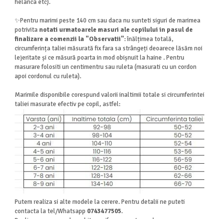
helanca etc).
✨Pentru marimi peste 140 cm sau daca nu sunteti siguri de marimea
potrivita
notati urmatoarele masuri ale copilului in pasul de
finalizare a comenzii la "Observatii"
: înălțimea totală,
circumferința taliei măsurată fix fara sa strângeți deoarece lăsăm noi
lejeritate și ce măsură poarta in mod obișnuit la haine . Pentru
masurare folositi un centimentru sau ruleta (masurati cu un cordon
apoi cordonul cu ruleta).
Marimile disponibile corespund valorii inaltimii totale si circumferintei
taliei masurate efectiv pe copil, astfel:
Putem realiza si alte modele la cerere. Pentru detalii ne puteti
contacta la tel/Whatsapp
0743477505
.