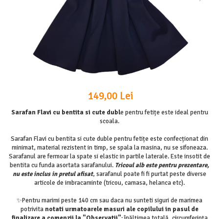
149,00 Lei
Sarafan Flavi cu bentita si cute dubl
e pentru fetițe este ideal pentru
scoala.
Sarafan Flavi cu bentita si cute duble pentru fetițe este confecționat din
minimat, material rezistent in timp, se spala la masina, nu se sifoneaza.
Sarafanul are fermoar la spate si elastic in partile laterale. Este insotit de
bentita cu funda asortata sarafanului.
Tricoul alb este pentru prezentare,
nu este inclus in pretul afisat
, sarafanul poate fi fi purtat peste diverse
articole de imbracaminte (tricou, camasa, helanca etc).
✨Pentru marimi peste 140 cm sau daca nu sunteti siguri de marimea
potrivita
notati urmatoarele masuri ale copilului in pasul de
finalizare a comenzii la "Observatii"
: înălțimea totală, circumferința