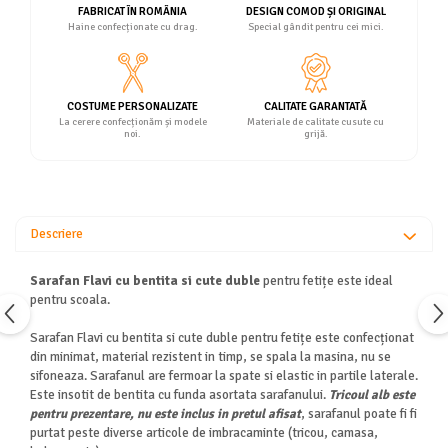
FABRICAT ÎN ROMÂNIA
DESIGN COMOD ȘI ORIGINAL
Haine confecționate cu drag.
Special gândit pentru cei mici.
COSTUME PERSONALIZATE
CALITATE GARANTATĂ
La cerere confecționăm și modele
Materiale de calitate cusute cu
noi.
grijă.
Descriere
Sarafan Flavi cu bentita si cute duble
pentru fetițe este ideal
pentru scoala.
Sarafan Flavi cu bentita si cute duble pentru fetițe este confecționat
din minimat, material rezistent in timp, se spala la masina, nu se
sifoneaza. Sarafanul are fermoar la spate si elastic in partile laterale.
Este insotit de bentita cu funda asortata sarafanului.
Tricoul alb este
pentru prezentare, nu este inclus in pretul afisat
, sarafanul poate fi fi
purtat peste diverse articole de imbracaminte (tricou, camasa,