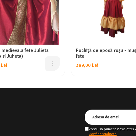
 medievala fete Julieta
Rochiță de epocă roșu - muș
si Julieta)
fete
 Lei
389,00 Lei
Vreau sa primesc newsletter 
Confidentialitate