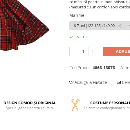
ce măsură poarta in mod obișnuit la
(masurati cu un cordon apoi cordon
Marime
:
IN STOC
ADAUG
Cod Produs:
4666-13076
Ai ne
Adauga la Favorite
Cere 
DESIGN COMOD ȘI ORIGINAL
COSTUME PERSONALI
Special gândit pentru cei mici.
La cerere confecționăm și m