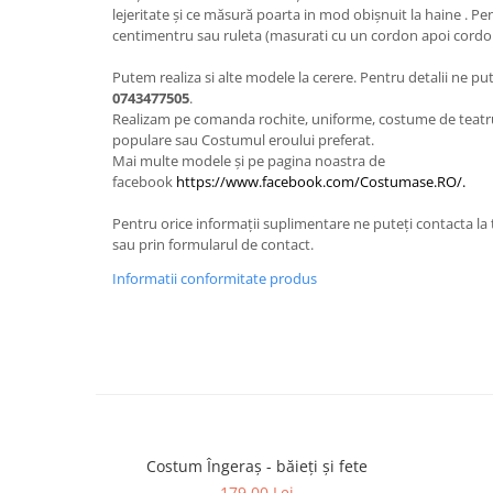
lejeritate și ce măsură poarta in mod obișnuit la haine . Pe
centimentru sau ruleta (masurati cu un cordon apoi cordon
Putem realiza si alte modele la cerere. Pentru detalii ne p
0743477505
.
Realizam pe comanda rochite, uniforme, costume de teatr
populare sau Costumul eroului preferat.
Mai multe modele și pe pagina noastra de
facebook
https://www.facebook.com/Costumase.RO/.
Pentru orice informații suplimentare ne puteți contacta 
sau prin formularul de contact.
Informatii conformitate produs
Costum Îngeraș - băieți și fete
179,00 Lei