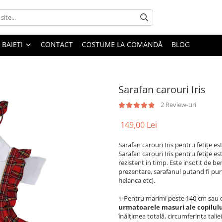
BAIETI
CONTACT
COSTUME LA COMANDĂ
BLOG
Sarafan carouri Iris
2 Review-uri
149,00 Lei
Sarafan carouri Iris pentru fetițe e
Sarafan carouri Iris pentru fetițe es
rezistent in timp. Este insotit de b
prezentare, sarafanul putand fi pur
helanca etc).
✨Pentru marimi peste 140 cm sau d
urmatoarele masuri ale copilului
înălțimea totală, circumferința talie