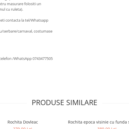
ntru masurare folositi un
ul cu ruleta).
uteti contacta la tel/Whatsapp
u/serbare/carnaval, costumase
la telefon /WhatsApp 0743477505
PRODUSE SIMILARE
Rochita Dovleac
Rochita epoca visinie cu funda s
279,00 Lei
389,00 Lei