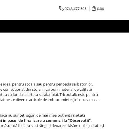
0743 477 505
0,00
ste ideal pentru scoala sau pentru perioada sarbatorilor.
te confecționat din stofa in carouri, material de calitate
entita cu funda asortata sarafanului. Tricoul alb este pentru
tat peste diverse articole de imbracaminte (tricou, camasa,
aca nu sunteti siguri de marimea potrivita
notati
 in pasul de finalizare a comenzii la "Observatii"
:
i măsurată fix fara sa strângeți deoarece lăsăm noi lejeritate și