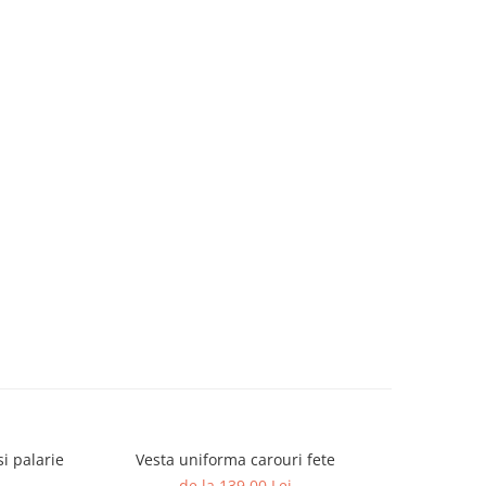
i palarie
Vesta uniforma carouri fete
de la 139,00 Lei