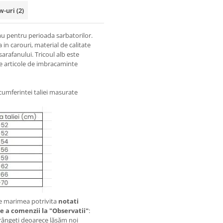
w-uri
(2)
sau pentru perioada sarbatorilor.
 in carouri, material de calitate
sarafanului. Tricoul alb este
se articole de imbracaminte
rcumferintei taliei masurate
e marimea potrivita
notati
e a comenzii la "Observatii"
:
strângeți deoarece lăsăm noi