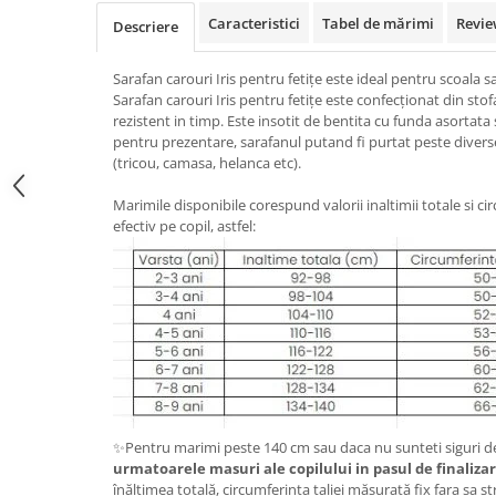
Caracteristici
Tabel de mărimi
Revie
Descriere
Sarafan carouri Iris pentru fetițe este ideal pentru scoala 
Sarafan carouri Iris pentru fetițe este confecționat din stofa
rezistent in timp. Este insotit de bentita cu funda asortata 
pentru prezentare, sarafanul putand fi purtat peste diver
(tricou, camasa, helanca etc).
Marimile disponibile corespund valorii inaltimii totale si ci
efectiv pe copil, astfel:
✨Pentru marimi peste 140 cm sau daca nu sunteti siguri d
urmatoarele masuri ale copilului in pasul de finalizar
înălțimea totală, circumferința taliei măsurată fix fara sa 