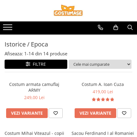
Personaje
Uniforme
Fete
Baieti
Personaje Fete
Uniforme fete
Serbare
Serbare
Personaje Baieti
Uniforme baieti
Printese
Desene animate / Povesti
Istorice / Epoca
Desene animate / Povesti
Printi
Afiseaza:
1-
14
din
14
produse
Craciun
Craciun
FILTRE
Fructe / Legume
Istorice / Epoca
Animale / Insecte
Botez / Aniversare
Costum armata camuflaj
Costum A. Ioan Cuza
Istorice / Epoca
Fructe / Legume
ARMY
419,00 Lei
249,00 Lei
Botez / Aniversare
Animale / Insecte
Uniforme
Meserii
VEZI VARIANTE
VEZI VARIANTE
Uniforme
Costum Mihai Viteazul - copii
Sacou Ferdinand I al Romaniei