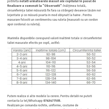
potrivita
notati urmatoarele masuri ale copilului in pasul de
finalizare a comenzii la "Observatii"
: înălțimea totală,
circumferința taliei măsurată fix fara sa strângeți deoarece lăsăm noi
lejeritate și ce măsură poarta in mod obișnuit la haine . Pentru
masurare folositi un centimentru sau ruleta (masurati cu un cordon
apoi cordonul cu ruleta).
Marimile disponibile corespund valorii inaltimii totale si circumferintei
taliei masurate efectiv pe copil, astfel:
Putem realiza si alte modele la cerere. Pentru detalii ne puteti
contacta la tel/Whatsapp
0743477505
.
Realizam pe comanda rochite, uniforme, costume de