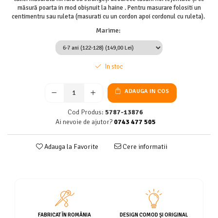
măsură poarta in mod obișnuit la haine . Pentru masurare folositi un
centimentru sau ruleta (masurati cu un cordon apoi cordonul cu ruleta).
Marime
:
In stoc
ADAUGA IN COS
Cod Produs:
5787-13876
Ai nevoie de ajutor?
0743 477 505
Adauga la Favorite
Cere informatii
FABRICAT ÎN ROMÂNIA
DESIGN COMOD ȘI ORIGINAL