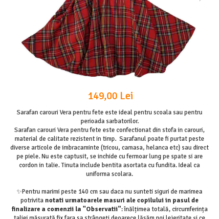
149,00 Lei
Sarafan carouri Vera pentru fete este ideal pentru scoala sau pentru
perioada sarbatorilor.
Sarafan carouri Vera pentru fete este confectionat din stofa in carouri,
material de calitate rezistent in timp. Sarafanul poate fi purtat peste
diverse articole de imbracaminte (tricou, camasa, helanca etc) sau direct
pe piele. Nu este captusit, se inchide cu fermoar lung pe spate si are
cordon in talie. Tinuta include bentita asortata cu fundita. Ideal ca
uniforma scolara.
✨Pentru marimi peste 140 cm sau daca nu sunteti siguri de marimea
potrivita
notati urmatoarele masuri ale copilului in pasul de
finalizare a comenzii la "Observatii"
: înălțimea totală, circumferința
taliei măsurată fix fara sa strângeți deoarece lăsăm noi lejeritate și ce