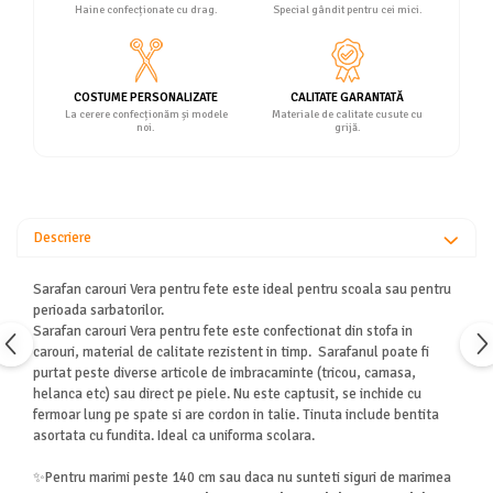
Haine confecționate cu drag.
Special gândit pentru cei mici.
COSTUME PERSONALIZATE
CALITATE GARANTATĂ
La cerere confecționăm și modele
Materiale de calitate cusute cu
noi.
grijă.
Descriere
Sarafan carouri Vera pentru fete este ideal pentru scoala sau pentru
perioada sarbatorilor.
Sarafan carouri Vera pentru fete este confectionat din stofa in
carouri, material de calitate rezistent in timp. Sarafanul poate fi
purtat peste diverse articole de imbracaminte (tricou, camasa,
helanca etc) sau direct pe piele. Nu este captusit, se inchide cu
fermoar lung pe spate si are cordon in talie. Tinuta include bentita
asortata cu fundita. Ideal ca uniforma scolara.
✨Pentru marimi peste 140 cm sau daca nu sunteti siguri de marimea