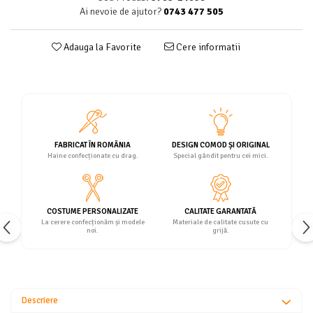
Ai nevoie de ajutor?
0743 477 505
Adauga la Favorite
Cere informatii
FABRICAT ÎN ROMÂNIA
DESIGN COMOD ȘI ORIGINAL
Haine confecționate cu drag.
Special gândit pentru cei mici.
COSTUME PERSONALIZATE
CALITATE GARANTATĂ
La cerere confecționăm și modele
Materiale de calitate cusute cu
noi.
grijă.
Descriere