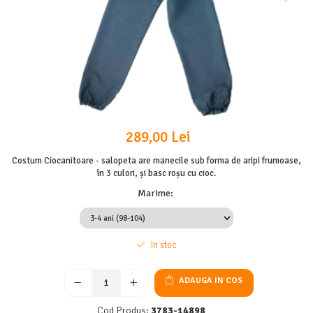
289,00 Lei
Costum Ciocanitoare - salopeta are manecile sub forma de aripi frumoase,
în 3 culori, și basc roșu cu cioc.
Marime
:
In stoc
ADAUGA IN COS
Cod Produs:
3783-14898