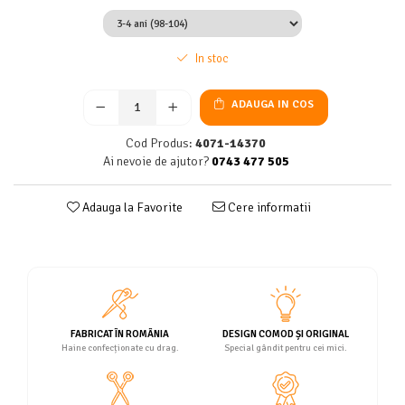
In stoc
ADAUGA IN COS
Cod Produs:
4071-14370
Ai nevoie de ajutor?
0743 477 505
Adauga la Favorite
Cere informatii
FABRICAT ÎN ROMÂNIA
DESIGN COMOD ȘI ORIGINAL
Haine confecționate cu drag.
Special gândit pentru cei mici.