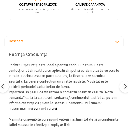
COSTUME PERSONALIZATE
CALITATE GARANTATĂ
La cerere confecționăm și modele
Materiale de calitate cusute cu
noi.
grijă.
Descriere
Rochiță Crăciuniță
Rochiță Crăciuniță este ideala pentru cadou. Costumul este
confecționat din catifea cu aplicatii din puf si cordon elastic cu paiete
in talie. Rochita este in partea de jos, la fustita. Are caciulita
asortata. La cerere confectionam si alte modele. Modelul este
potrivit perioadei sarbatorilor de iarna.
Important: in pasul de finalizare a comenzii notati in casuta "Nota
comanda" data la care aveti serbarea/evenimentul, astfel va putem
informa din timp cu privire la statusul comenzii. Multumim!
masuri mai mici
comandati aici
Marimile disponibile corespund valorii inaltimii totale si circumferintei
taliei masurate efectiv pe copil, astfel: