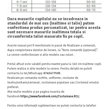
Daca masurile copilului nu se incadreaza in
standardul de mai sus (inaltime si talie) putem
confectiona produs personalizat, iar pentru acesta
sunt necesare masurile inaltimea totala si
circumferinta taliei masurate fix pe copil.
Aceste masuri pot fi mentionate in pasul de finalizare a comenzii,
dupa completarea datelor de livrare, la "Note comandă
(opțional)".
La cerere confectionam si alte modele sau culori.
Pretul afisat este valabil pentru marimi pana la 140 cm inaltime copil.
Putem realiza si alte modele la cerere. Pentru detalii ne puteti
contacta la tel/Whatsapp
0743477505
.
Realizam pe comanda rochite, uniforme, costume de
teatru/serbare/carnaval, costumase populare sau Costumul eroului
preferat.
Mai multe modele și pe pagina noastra de
facebook
https://www.facebook.com/Costumase.RO/.
Pentru orice informații suplimentare ne puteți contacta la telefon