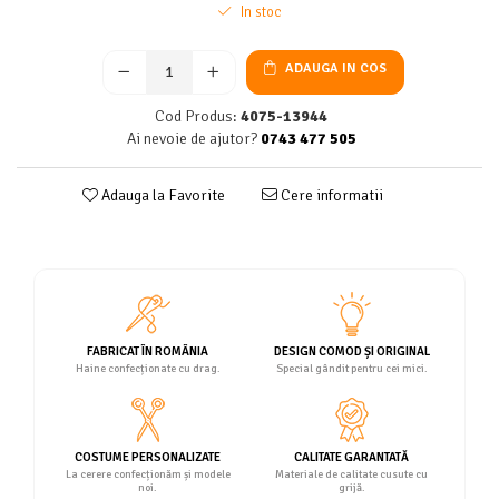
In stoc
ADAUGA IN COS
Cod Produs:
4075-13944
Ai nevoie de ajutor?
0743 477 505
Adauga la Favorite
Cere informatii
FABRICAT ÎN ROMÂNIA
DESIGN COMOD ȘI ORIGINAL
Haine confecționate cu drag.
Special gândit pentru cei mici.
COSTUME PERSONALIZATE
CALITATE GARANTATĂ
La cerere confecționăm și modele
Materiale de calitate cusute cu
noi.
grijă.