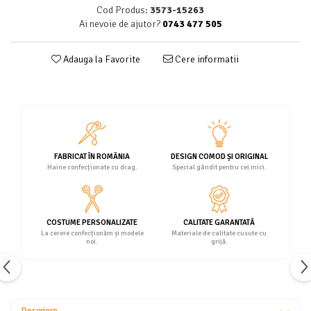
Cod Produs:
3573-15263
Ai nevoie de ajutor?
0743 477 505
Adauga la Favorite
Cere informatii
FABRICAT ÎN ROMÂNIA
DESIGN COMOD ȘI ORIGINAL
Haine confecționate cu drag.
Special gândit pentru cei mici.
COSTUME PERSONALIZATE
CALITATE GARANTATĂ
La cerere confecționăm și modele
Materiale de calitate cusute cu
noi.
grijă.