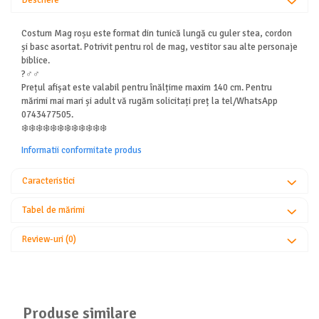
Descriere
Costum Mag roșu este format din tunică lungă cu guler stea, cordon
și basc asortat. Potrivit pentru rol de mag, vestitor sau alte personaje
biblice.
?‍♂️‍♂️
Prețul afișat este valabil pentru înălțime maxim 140 cm. Pentru
mărimi mai mari și adult vă rugăm solicitați preț la tel/WhatsApp
0743477505.
❄️❄️❄️❄️❄️❄️❄️❄️❄️❄️❄️❄️
Informatii conformitate produs
Caracteristici
Tabel de mărimi
Review-uri
(0)
Produse similare