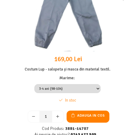
169,00 Lei
Costum Lup - salopeta și masca din material textil.
Marime
:
In stoc
ADAUGA IN COS
Cod Produs:
3881-14707
Ai nevoie de ajutor?
0743 477 505