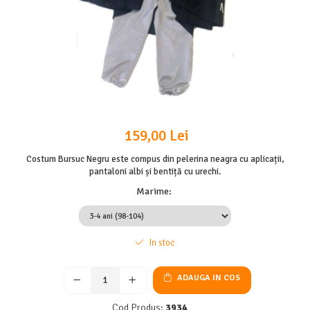
159,00 Lei
Costum Bursuc Negru este compus din pelerina neagra cu aplicații,
pantaloni albi și bentiță cu urechi.
Marime
:
In stoc
ADAUGA IN COS
Cod Produs:
3934