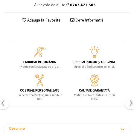
Ai nevoie de ajutor?
0743 477 505
Adauga la Favorite
Cere informatii
FABRICAT ÎN ROMÂNIA
DESIGN COMOD ȘI ORIGINAL
Haine confecționate cu drag.
Special gândit pentru cei mici.
COSTUME PERSONALIZATE
CALITATE GARANTATĂ
La cerere confecționăm și modele
Materiale de calitate cusute cu
noi.
grijă.
Descriere