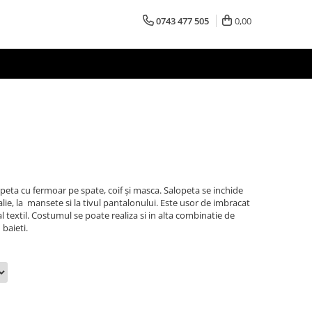
0743 477 505
0,00
opeta cu fermoar pe spate, coif și masca. Salopeta se inchide
alie, la mansete si la tivul pantalonului. Este usor de imbracat
al textil. Costumul se poate realiza si in alta combinatie de
 baieti.