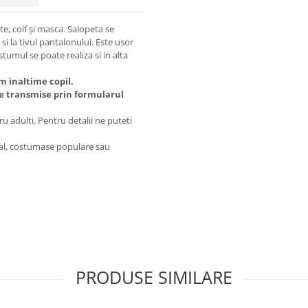
e, coif și masca. Salopeta se
si la tivul pantalonului. Este usor
stumul se poate realiza si in alta
m inaltime copil.
e transmise prin formularul
u adulti. Pentru detalii ne puteti
al, costumase populare sau
PRODUSE SIMILARE