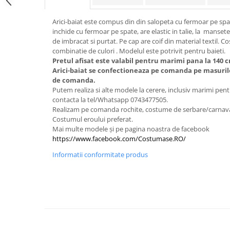
Arici-baiat este compus din din salopeta cu fermoar pe spat
inchide cu fermoar pe spate, are elastic in talie, la mansete 
de imbracat si purtat. Pe cap are coif din material textil. Co
combinatie de culori . Modelul este potrivit pentru baieti.
Pretul afisat este valabil pentru marimi pana la 140 c
Arici-baiat se confectioneaza pe comanda pe masuril
de comanda.
Putem realiza si alte modele la cerere, inclusiv marimi pentr
contacta la tel/Whatsapp 0743477505.
Realizam pe comanda rochite, costume de serbare/carnav
Costumul eroului preferat.
Mai multe modele și pe pagina noastra de facebook
https://www.facebook.com/Costumase.RO/
Informatii conformitate produs