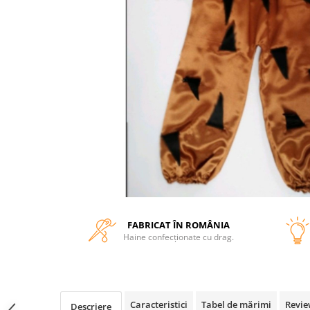
FABRICAT ÎN ROMÂNIA
Haine confecționate cu drag.
Caracteristici
Tabel de mărimi
Revie
Descriere