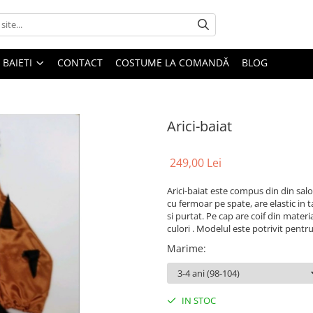
BAIETI
CONTACT
COSTUME LA COMANDĂ
BLOG
Arici-baiat
249,00 Lei
Arici-baiat este compus din din sal
cu fermoar pe spate, are elastic in t
si purtat. Pe cap are coif din materi
culori . Modelul este potrivit pentru
Marime
:
IN STOC