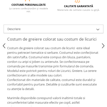
COSTUME PERSONALIZATE
CALITATE GARANTATĂ
La cerere confecționăm și modele
Materiale de calitate cusute cu grijă.
noi.
Descriere
Costum de greiere colorat sau costum de licurici
Costum de greiere colorat sau costum de licurici este ideal
pentru petreceri tematice si serbare. Costumul este confecționat
din satin/tafta. Costumul este compus din bluza, pantaloni,
cordon cu aripi si joben cu antenute. Se confectioneaza pe
comanda pe masurile transmise prin formularul de comanda.
Modelul este potrivit pentru roluri de Licurici, Greiere. La cerere
confectionam si alte modele sau culori.
Confectionat din materiale de calitate, costumul este durabil și
confortabil pentru purtare. Detaliile și cusăturile sunt executate
cu atenție la detalii.
Marimile disponibile corespund valorii inaltimii totale si
circumferintei taliei masurate efectiv pe copil, astfel: