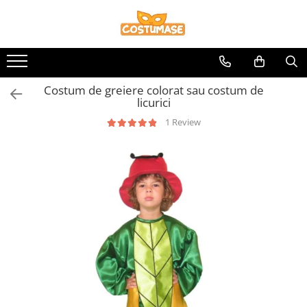
Personaje
Uniforme
Fete
Baieti
Personaje Fete
Uniforme fete
Serbare
Serbare
Costum de greiere colorat sau costum de
Personaje Baieti
Uniforme baieti
Printese
Desene animate / Povesti
licurici
Desene animate / Povesti
Printi
1 Review
Craciun
Craciun
Fructe / Legume
Istorice / Epoca
Animale / Insecte
Botez / Aniversare
Istorice / Epoca
Fructe / Legume
Botez / Aniversare
Animale / Insecte
Uniforme
Meserii
Uniforme