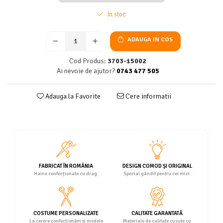
In stoc
ADAUGA IN COS
Cod Produs:
3703-15002
Ai nevoie de ajutor?
0743 477 505
Adauga la Favorite
Cere informatii
FABRICAT ÎN ROMÂNIA
DESIGN COMOD ȘI ORIGINAL
Haine confecționate cu drag.
Special gândit pentru cei mici.
COSTUME PERSONALIZATE
CALITATE GARANTATĂ
La cerere confecționăm și modele
Materiale de calitate cusute cu