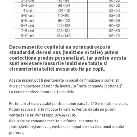
Daca masurile copilului nu se incadreaza in
standardul de mai sus (inaltime si talie) putem
confectiona produs personalizat, iar pentru acesta
sunt necesare masurile inaltimea totala si
circumferinta taliei masurate fix pe copil.
Aceste masuri pot fi mentionate in pasul de finalizare a comenzii,
dupa completarea datelor de livrare, la "Note comandă
(opțional)".
La cerere confectionam si alte modele.
Pretul afisat este valabil pentru marimi pana la 140 cm inaltime copil.
Putem realiza si alte modele la cerere. Pentru detalii ne puteti
contacta la tel/Whatsapp
0743477505
.
Realizam pe comanda rochite, uniforme, costume de
teatru/serbare/carnaval, costumase populare sau Costumul eroului
preferat.