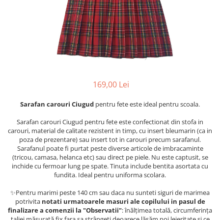
169,00 Lei
Sarafan carouri Ciugud
pentru fete este ideal pentru scoala.
Sarafan carouri Ciugud pentru fete este confectionat din stofa in
carouri, material de calitate rezistent in timp, cu insert bleumarin (ca in
poza de prezentare) sau insert tot in carouri precum sarafanul.
Sarafanul poate fi purtat peste diverse articole de imbracaminte
(tricou, camasa, helanca etc) sau direct pe piele. Nu este captusit, se
inchide cu fermoar lung pe spate. Tinuta include bentita asortata cu
fundita. Ideal pentru uniforma scolara.
✨Pentru marimi peste 140 cm sau daca nu sunteti siguri de marimea
potrivita
notati urmatoarele masuri ale copilului in pasul de
finalizare a comenzii la "Observatii"
: înălțimea totală, circumferința
taliei măsurată fix fara sa strângeți deoarece lăsăm noi lejeritate și ce