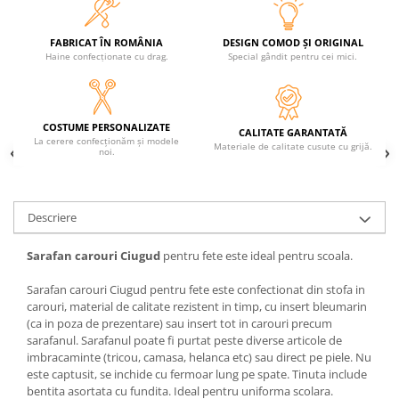
FABRICAT ÎN ROMÂNIA
DESIGN COMOD ȘI ORIGINAL
Haine confecționate cu drag.
Special gândit pentru cei mici.
COSTUME PERSONALIZATE
CALITATE GARANTATĂ
La cerere confecționăm și modele
Materiale de calitate cusute cu grijă.
noi.
Descriere
Sarafan carouri Ciugud
pentru fete este ideal pentru scoala.
Sarafan carouri Ciugud pentru fete este confectionat din stofa in
carouri, material de calitate rezistent in timp, cu insert bleumarin
(ca in poza de prezentare) sau insert tot in carouri precum
sarafanul. Sarafanul poate fi purtat peste diverse articole de
imbracaminte (tricou, camasa, helanca etc) sau direct pe piele. Nu
este captusit, se inchide cu fermoar lung pe spate. Tinuta include
bentita asortata cu fundita. Ideal pentru uniforma scolara.