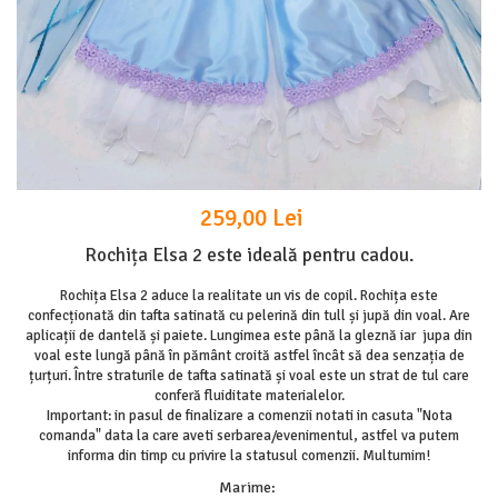
259,00 Lei
Rochița Elsa 2 este ideală pentru cadou.
Rochița Elsa 2 aduce la realitate un vis de copil. Rochița este
confecționată din tafta satinată cu pelerină din tull și jupă din voal. Are
aplicații de dantelă și paiete. Lungimea este până la gleznă iar jupa din
voal este lungă până în pământ croită astfel încât să dea senzația de
țurțuri. Între straturile de tafta satinată și voal este un strat de tul care
conferă fluiditate materialelor.
Important: in pasul de finalizare a comenzii notati in casuta "Nota
comanda" data la care aveti serbarea/evenimentul, astfel va putem
informa din timp cu privire la statusul comenzii. Multumim!
Marime
: