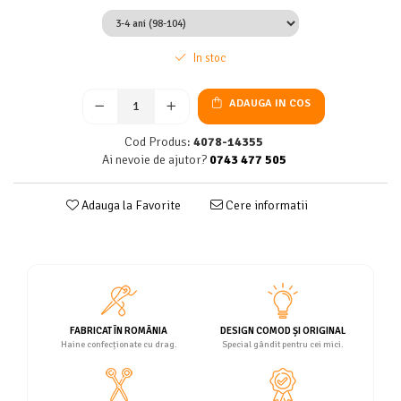
In stoc
ADAUGA IN COS
Cod Produs:
4078-14355
Ai nevoie de ajutor?
0743 477 505
Adauga la Favorite
Cere informatii
FABRICAT ÎN ROMÂNIA
DESIGN COMOD ȘI ORIGINAL
Haine confecționate cu drag.
Special gândit pentru cei mici.