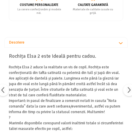
COSTUME PERSONALIZATE
CALITATE GARANTATĂ
La cerere confecționăm și modele
Materiale de calitate cusute cu
noi.
grijă.
Descriere
Rochița Elsa 2 este ideală pentru cadou.
Rochița Elsa 2 aduce la realitate un vis de copil. Rochița este
confecționată din tafta satinată cu pelerină din tull și jupă din voal.
Are aplicații de dantelă și paiete. Lungimea este până la gleznă iar
jupa din voal este lungă până în pământ croită astfel încât să dea
senzația de țurțuri. Între straturile de tafta satinată și voal este un
strat de tul care conferă fluiditate materialelor.
Important: in pasul de finalizare a comenzii notati in casuta "Nota
comanda" data la care aveti serbarea/evenimentul, astfel va putem
informa din timp cu privire la statusul comenzii. Multumim!
?
Marimile disponibile corespund valorii inaltimii totale si circumferintei
taliei masurate efectiv pe copil, astfel: