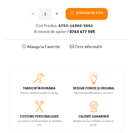
ADAUGA IN COS
Cod Produs:
4753-14060-9682
Ai nevoie de ajutor?
0743 477 505
Adauga la Favorite
Cere informatii
FABRICAT ÎN ROMÂNIA
DESIGN COMOD ȘI ORIGINAL
Haine confecționate cu drag.
Special gândit pentru cei mici.
COSTUME PERSONALIZATE
CALITATE GARANTATĂ
La cerere confecționăm și modele
Materiale de calitate cusute cu
noi.
grijă.