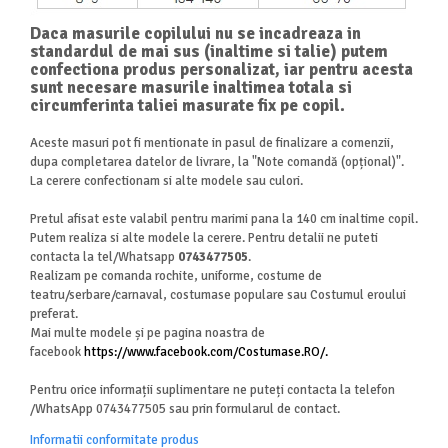
Daca masurile copilului nu se incadreaza in
standardul de mai sus (inaltime si talie) putem
confectiona produs personalizat, iar pentru acesta
sunt necesare masurile inaltimea totala si
circumferinta taliei masurate fix pe copil.
Aceste masuri pot fi mentionate in pasul de finalizare a comenzii,
dupa completarea datelor de livrare, la "Note comandă
(opțional)".
La cerere confectionam si alte modele sau culori.
Pretul afisat este valabil pentru marimi pana la 140 cm inaltime copil.
Putem realiza si alte modele la cerere. Pentru detalii ne puteti
contacta la tel/Whatsapp
0743477505
.
Realizam pe comanda rochite, uniforme, costume de
teatru/serbare/carnaval, costumase populare sau Costumul eroului
preferat.
Mai multe modele și pe pagina noastra de
facebook
https://www.facebook.com/Costumase.RO/.
Pentru orice informații suplimentare ne puteți contacta la telefon
/WhatsApp 0743477505 sau prin formularul de contact.
Informatii conformitate produs