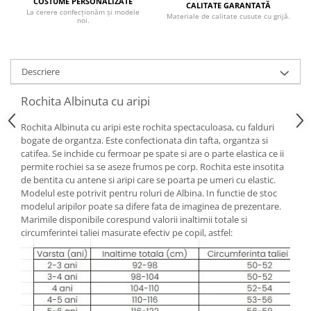
COSTUME PERSONALIZATE
CALITATE GARANTATĂ
La cerere confecționăm și modele
Materiale de calitate cusute cu grijă.
noi.
Descriere
Rochita Albinuta cu aripi
Rochita Albinuta cu aripi este rochita spectaculoasa, cu falduri
bogate de organtza. Este confectionata din tafta, organtza si
catifea. Se inchide cu fermoar pe spate si are o parte elastica ce ii
permite rochiei sa se aseze frumos pe corp. Rochita este insotita
de bentita cu antene si aripi care se poarta pe umeri cu elastic.
Modelul este potrivit pentru roluri de Albina. In functie de stoc
modelul aripilor poate sa difere fata de imaginea de prezentare.
Marimile disponibile corespund valorii inaltimii totale si
circumferintei taliei masurate efectiv pe copil, astfel: