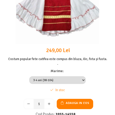
249,00 Lei
Costum popular fete catifea este compus din bluza, ilic, fota și fusta.
.
Marime
:
In stoc
ADAUGA IN COS
Cod Produs:
3955-14558