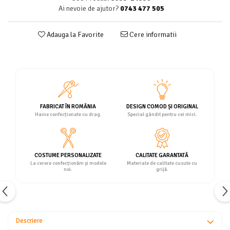
Ai nevoie de ajutor?
0743 477 505
Adauga la Favorite
Cere informatii
FABRICAT ÎN ROMÂNIA
DESIGN COMOD ȘI ORIGINAL
Haine confecționate cu drag.
Special gândit pentru cei mici.
COSTUME PERSONALIZATE
CALITATE GARANTATĂ
La cerere confecționăm și modele
Materiale de calitate cusute cu
noi.
grijă.
Descriere