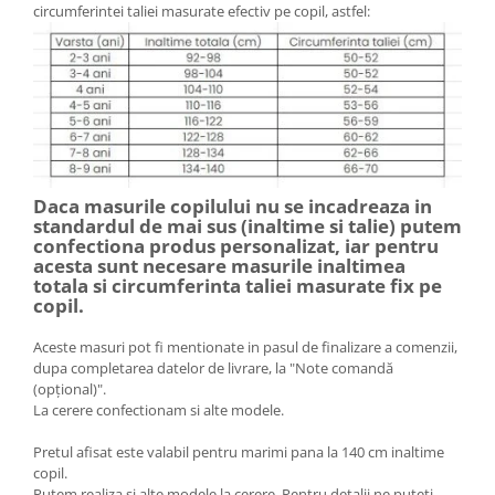
circumferintei taliei masurate efectiv pe copil, astfel:
Daca masurile copilului nu se incadreaza in
standardul de mai sus (inaltime si talie) putem
confectiona produs personalizat, iar pentru
acesta sunt necesare masurile inaltimea
totala si circumferinta taliei masurate fix pe
copil.
Aceste masuri pot fi mentionate in pasul de finalizare a comenzii,
dupa completarea datelor de livrare, la "Note comandă
(opțional)".
La cerere confectionam si alte modele.
Pretul afisat este valabil pentru marimi pana la 140 cm inaltime
copil.
Putem realiza si alte modele la cerere. Pentru detalii ne puteti