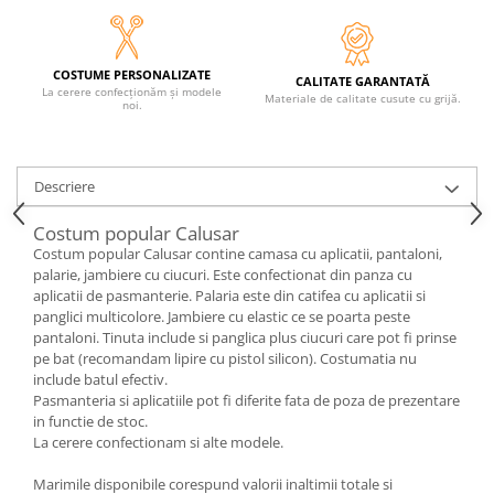
COSTUME PERSONALIZATE
CALITATE GARANTATĂ
La cerere confecționăm și modele
Materiale de calitate cusute cu grijă.
noi.
Descriere
Costum popular Calusar
Costum popular Calusar contine camasa cu aplicatii, pantaloni,
palarie, jambiere cu ciucuri. Este confectionat din panza cu
aplicatii de pasmanterie. Palaria este din catifea cu aplicatii si
panglici multicolore. Jambiere cu elastic ce se poarta peste
pantaloni. Tinuta include si panglica plus ciucuri care pot fi prinse
pe bat (recomandam lipire cu pistol silicon). Costumatia nu
include batul efectiv.
Pasmanteria si aplicatiile pot fi diferite fata de poza de prezentare
in functie de stoc.
La cerere confectionam si alte modele.
Marimile disponibile corespund valorii inaltimii totale si