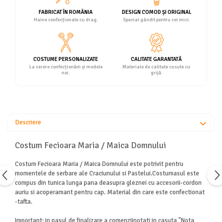
FABRICAT ÎN ROMÂNIA
DESIGN COMOD ȘI ORIGINAL
Haine confecționate cu drag.
Special gândit pentru cei mici.
COSTUME PERSONALIZATE
CALITATE GARANTATĂ
La cerere confecționăm și modele
Materiale de calitate cusute cu
noi.
grijă.
Descriere
Costum Fecioara Maria / Maica Domnului
Costum Fecioara Maria / Maica Domnului este potrivit pentru
momentele de serbare ale Craciunului si Pastelui.Costumasul este
compus din tunica lunga pana deasupra gleznei cu accesorii-cordon
auriu si acoperamant pentru cap. Material din care este confectionat
-tafta.
Important: in pasul de finalizare a comenziinotati in casuta "Nota