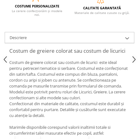
COSTUME PERSONALIZATE
CALITATE GARANTATĂ
La cerere confecționăm și modele
Materiale de calitate cusute cu grijă.
noi.
Descriere
Costum de greiere colorat sau costum de licurici
Costum de greiere colorat sau costum de licurici este ideal
pentru petreceri tematice si serbare. Costumul este confecționat
din satin/tafta. Costumul este compus din bluza, pantaloni,
cordon cu aripi si joben cu antenute. Se confectioneaza pe
comanda pe masurile transmise prin formularul de comanda.
Modelul este potrivit pentru roluri de Licurici, Greiere. La cerere
confectionam si alte modele sau culori.
Confectionat din materiale de calitate, costumul este durabil și
confortabil pentru purtare. Detaliile și cusăturile sunt executate
cu atenție la detalii.
Marimile disponibile corespund valorii inaltimii totale si
circumferintei taliei masurate efectiv pe copil, astfel: