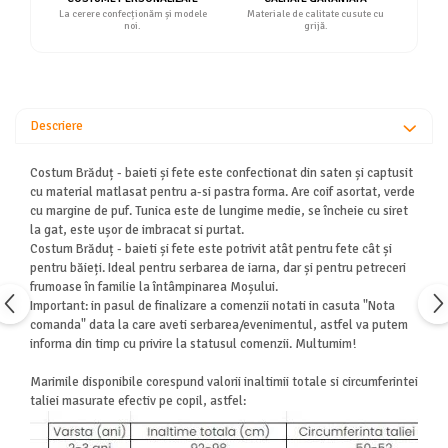
La cerere confecționăm și modele
Materiale de calitate cusute cu
noi.
grijă.
Descriere
Costum Brăduț - baieti și fete este confectionat din saten și captusit
cu material matlasat pentru a-si pastra forma. Are coif asortat, verde
cu margine de puf. Tunica este de lungime medie, se încheie cu siret
la gat, este ușor de imbracat si purtat.
Costum Brăduț - baieti și fete este potrivit atât pentru fete cât și
pentru băieți. Ideal pentru serbarea de iarna, dar și pentru petreceri
frumoase în familie la întâmpinarea Moșului.
Important: in pasul de finalizare a comenzii notati in casuta "Nota
comanda" data la care aveti serbarea/evenimentul, astfel va putem
informa din timp cu privire la statusul comenzii. Multumim!
Marimile disponibile corespund valorii inaltimii totale si circumferintei
taliei masurate efectiv pe copil, astfel: