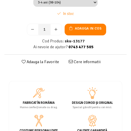
In stoc
ADAUGA IN COS
Cod Produs:
sku-13177
Ai nevoie de ajutor?
0743 477 505
Adauga la Favorite
Cere informatii
FABRICAT ÎN ROMÂNIA
DESIGN COMOD ȘI ORIGINAL
Haine confecționate cu drag.
Special gândit pentru cei mici.
COSTUME PERSONALIZATE
CALITATE GARANTATĂ