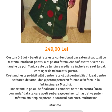
249,00 Lei
Costum Brăduț - baieti și fete este confectionat din saten și captusit cu
material matlasat pentru a-si pastra forma. Are coif asortat, verde cu
margine de puf. Tunica este de lungime medie, se încheie cu siret la gat,
este ușor de imbracat si purtat.
Costumul este potrivit atât pentru fete cât și pentru băieți. Ideal pentru
serbarea de iarna, dar și pentru petreceri frumoase în familie la
întâmpinarea Moșului.
Important: in pasul de finalizare a comenzii notati in casuta "Nota
comanda" data la care aveti serbarea/evenimentul, astfel va putem
informa din timp cu privire la statusul comenzii. Multumim!
Marime
: