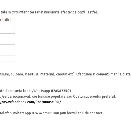
ale si circumferintei taliei masurate efectiv pe copil, astfel:
nsiuni, culoare,
nasturi
, material, carouri etc). Efectuam si comenzi mari la distan
 puteti contacta la tel/Whatsapp
0743477505
.
u/serbare/carnaval, costumase populare sau Costumul eroului preferat.
://www.facebook.com/Costumase.RO/.
a telefon /WhatsApp 0743477505 sau prin formularul de contact.