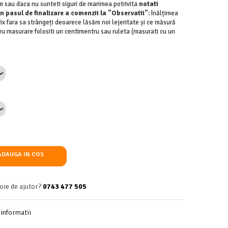
 sau daca nu sunteti siguri de marimea potrivita
notati
n pasul de finalizare a comenzii la "Observatii"
: înălțimea
fix fara sa strângeți deoarece lăsăm noi lejeritate și ce măsură
tru masurare folositi un centimentru sau ruleta (masurati cu un
DAUGA IN COS
oie de ajutor?
0743 477 505
informatii