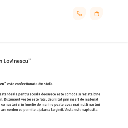
en Lovinescu”
scu”
este confectionata din stofa.
 este ideala pentru scoala deoarece este comoda si rezista bine
ari. Buzunarul vestei este fals, delimitat prin insert de material
 cu nasturi si in functie de marime poate avea mai multi nasturi
 are cordon ce permite ajutarea largimii. Vesta este captusita.