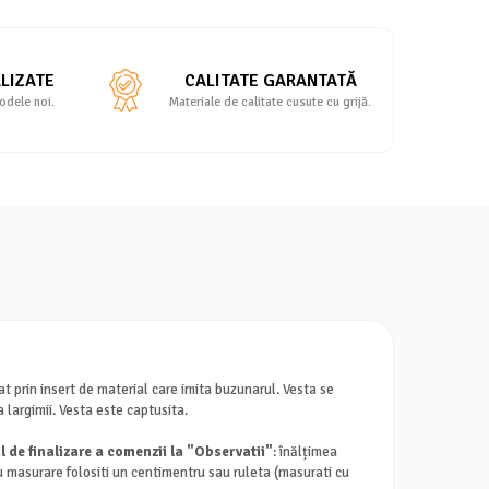
LIZATE
CALITATE GARANTATĂ
odele noi.
Materiale de calitate cusute cu grijă.
at prin insert de material care imita buzunarul. Vesta se
 largimii. Vesta este captusita.
l de finalizare a comenzii la "Observatii"
: înălțimea
ru masurare folositi un centimentru sau ruleta (masurati cu