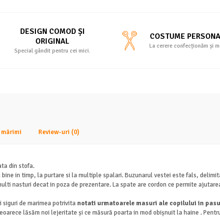
DESIGN COMOD ȘI
COSTUME PERSONA
ORIGINAL
La cerere confecționăm și m
Special gândit pentru cei mici.
e mărimi
Review-uri
(0)
ta din stofa.
ine in timp, la purtare si la multiple spalari. Buzunarul vestei este fals, delimit
ulti nasturi decat in poza de prezentare. La spate are cordon ce permite ajutarea
 siguri de marimea potrivita
notati urmatoarele masuri ale copilului in pasu
 deoarece lăsăm noi lejeritate și ce măsură poarta in mod obișnuit la haine . Pent