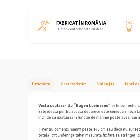
FABRICAT ÎN ROMÂNIA
Haine confecționate cu drag.
Descriere
Caracteristici
Video
(1)
Tabel d
Vesta scolara- tip ”Eugen Lovinescu”
este confectiona
Este ideala pentru scoala deoarece este comoda si rezista b
inchide cu nasturi si in functie de marime poate avea mai m
✨Pentru comenzi marimi peste 140 cm sau daca nu sunteti
totală, circumferința taliei măsurată fix fara sa strângeți