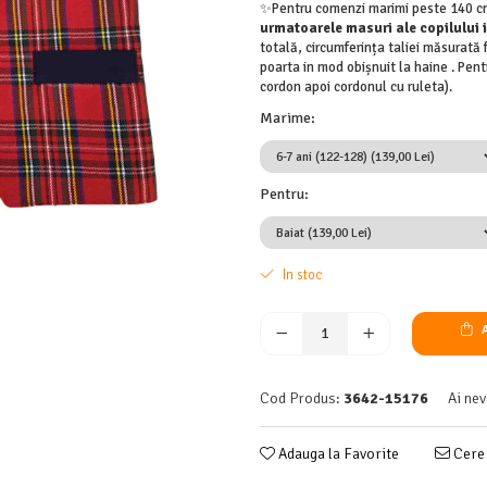
✨Pentru comenzi marimi peste 140 cm
urmatoarele masuri ale copilului i
totală, circumferința taliei măsurată 
poarta in mod obișnuit la haine . Pen
cordon apoi cordonul cu ruleta).
Marime
:
Pentru
:
In stoc
A
Cod Produs:
3642-15176
Ai nev
Adauga la Favorite
Cere 