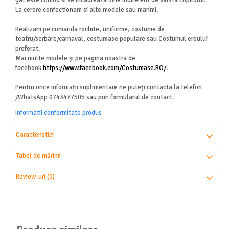
gat este comod si se incadreaza bine indiferent de varsta copilului.
La cerere confectionam si alte modele sau marimi.
Realizam pe comanda rochite, uniforme, costume de
teatru/serbare/carnaval, costumase populare sau Costumul eroului
preferat.
Mai multe modele și pe pagina noastra de
facebook
https://www.facebook.com/Costumase.RO/.
Pentru orice informații suplimentare ne puteți contacta la telefon
/WhatsApp 0743477505 sau prin formularul de contact.
Informatii conformitate produs
Caracteristici
Tabel de mărimi
Review-uri
(0)