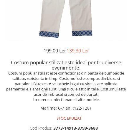
199,00 Lei
139,30 Lei
Costum popular stilizat este ideal pentru diverse
evenimente.
Costum popular stilizat este confecționat din panza de bumbac de
calitate, rezistenta in timp. Costumul este
compus din bluza si
pantaloni. Bluza
este
se incheie la gat cu siret si are aplicata
pasmanterie. Pantalonii sunt lungi si cu elastic in talie. Costumul este
usor de imbracat si comod de purtat.
La cerere confectionam si alte modele.
Marime
:
6-7 ani (122-128)
STOC EPUIZAT
Cod Produs:
3773-14913-3799-3688