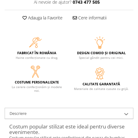
Ai nevoie de ajutor?
0743 477 505
Adauga la Favorite
Cere informatii
FABRICAT ÎN ROMÂNIA
DESIGN COMOD ȘI ORIGINAL
Haine confecționate cu drag.
Special gândit pentru cei mici.
COSTUME PERSONALIZATE
CALITATE GARANTATĂ
La cerere confecționăm și modele
Materiale de calitate cusute cu grijă.
noi.
Descriere
Costum popular stilizat este ideal pentru diverse
evenimente.
Costum popular stilizat este confecționat din panza de bumbac